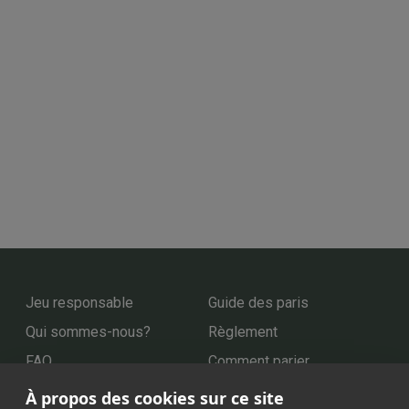
Jeu responsable
Guide des paris
Qui sommes-nous?
Règlement
FAQ
Comment parier
Video Live
Support
À propos des cookies sur ce site