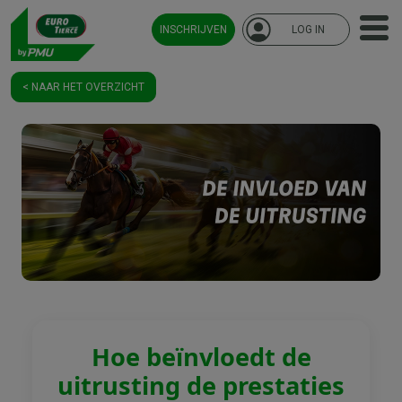
INSCHRIJVEN
LOG IN
< NAAR HET OVERZICHT
Hoe beïnvloedt de
uitrusting de prestaties