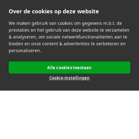
Video Live
Support
Over de cookies op deze website
We maken gebruik van cookies om gegevens m.b.t. de
prestaties en het gebruik van deze website te verzamelen
Onze partners
& analyseren, om sociale netwerkfunctionaliteiten aan te
bieden en onze content & advertenties te verbeteren en
personaliseren.
Alle cookies toestaan
Onze betaalmethoden
Cookie-instellingen
Beveiligde transacties
100% Belgische en legale website