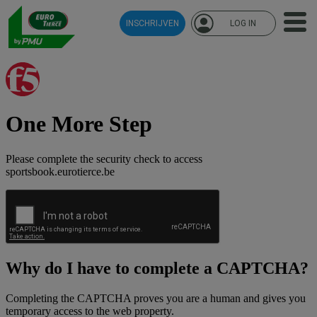
INSCHRIJVEN
LOG IN