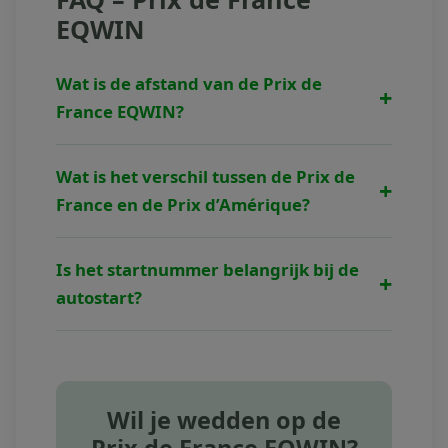
EQWIN
Wat is de afstand van de Prix de
+
France EQWIN?
De Prix de France EQWIN wordt verreden
Wat is het verschil tussen de Prix de
+
over 2.100 meter met autostart op de grote
France en de Prix d’Amérique?
baan van Vincennes.
De Prix d’Amérique is een
Is het startnummer belangrijk bij de
+
uithoudingswedstrijd met volt start, terwijl
autostart?
de Prix de France een snelheidstest is met
autostart.
Ja, het startnummer is vaak cruciaal.
Paarden die goed gepositioneerd zijn in de
eerste lijn kunnen sneller een goede positie
Wil je wedden op de
innemen, wat essentieel is in een race met