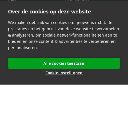
Video Live
Support
Over de cookies op deze website
We maken gebruik van cookies om gegevens m.b.t. de
prestaties en het gebruik van deze website te verzamelen
Onze partners
& analyseren, om sociale netwerkfunctionaliteiten aan te
bieden en onze content & advertenties te verbeteren en
personaliseren.
Alle cookies toestaan
Onze betaalmethoden
Cookie-instellingen
Beveiligde transacties
100% Belgische en legale website