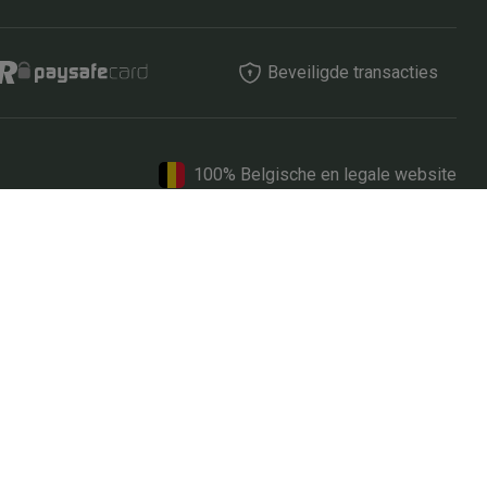
Beveiligde transacties
100% Belgische en legale website
17999
© Eurotiercé N.V. 2024 Alle rechten voorbehouden