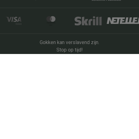
Gokken kan verslavend zijn.
Stop op tijd!
Meer info op
www.stopoptijd.be
Deze website wordt beheerd door Euro Tiercé N.V.
ite erkend door de Kansspelcommissie onder licentienr. FA+1
Algemene voorwaarden
Privacybeleid
Cookies