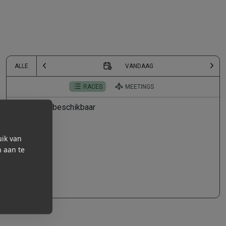
ALLE
VANDAAG
ALLE
RACES
MEETINGS
Geen
races beschikbaar
uik van
n aan te