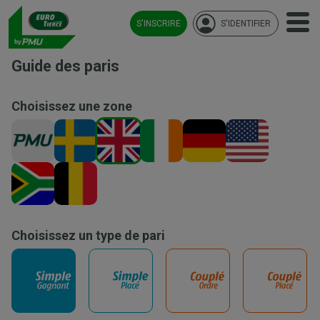
S'INSCRIRE
S'IDENTIFIER
Guide des paris
Choisissez une zone
Choisissez un type de pari