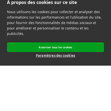
Video Live
Support
À propos des cookies sur ce site
Nous utilisons les cookies pour collecter et analyser des
informations sur les performances et l'utilisation du site,
Nos partenaires
pour fournir des fonctionnalités de médias sociaux et
pour améliorer et personnaliser le contenu et les
publicités.
Autoriser tous les cookies
Nos moyens de paiement
Paramètres des cookies
Transactions sécurisées
Site 100% belge et certifié
Le jeu peut rendre dépendant.